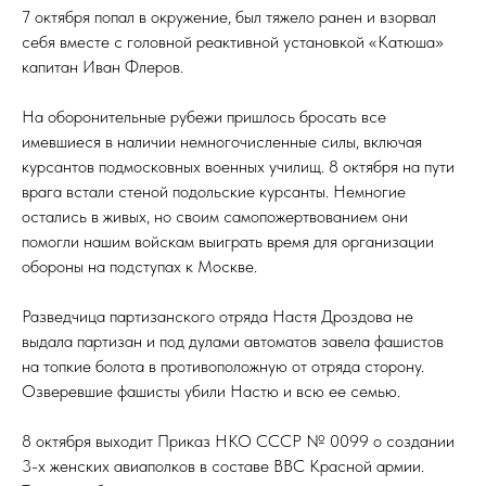
7 октября попал в окружение, был тяжело ранен и взорвал
себя вместе с головной реактивной установкой «Катюша»
капитан Иван Флеров.
На оборонительные рубежи пришлось бросать все
имевшиеся в наличии немногочисленные силы, включая
курсантов подмосковных военных училищ. 8 октября на пути
врага встали стеной подольские курсанты. Немногие
остались в живых, но своим самопожертвованием они
помогли нашим войскам выиграть время для организации
обороны на подступах к Москве.
Разведчица партизанского отряда Настя Дроздова не
выдала партизан и под дулами автоматов завела фашистов
на топкие болота в противоположную от отряда сторону.
Озверевшие фашисты убили Настю и всю ее семью.
8 октября выходит Приказ НКО СССР № 0099 о создании
3-х женских авиаполков в составе ВВС Красной армии.