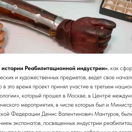
 истории Реабилитационной индустрии»
, как сф
еских и художественных предметов, ведет свое начал
 в это время проект принял участие в третьем наци
логии», который прошел в Москве, в Центре междун
ического мероприятия, в числе которых был и Минис
йской Федерации Денис Валентинович Мантуров, был
нием экспонатов, посвященных индустрии реабилитац
тен предметов самых разных эпох, собранных со всег