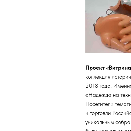
Проект «Витрина
коллекция историч
2018 года. Именно
«Надежда на техно
Посетители темат
и торговли Росси
уникальным собра
были несколько со