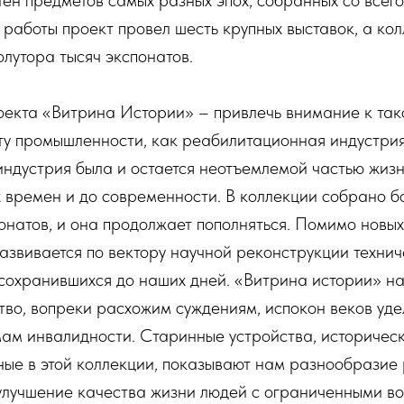
 работы проект провел шесть крупных выставок, а ко
лутора тысяч экспонатов.
оекта «Витрина Истории» – привлечь внимание к так
ту промышленности, как реабилитационная индустрия
 индустрия была и остается неотъемлемой частью жиз
х времен и до современности. В коллекции собрано 
онатов, и она продолжает пополняться. Помимо новых
азвивается по вектору научной реконструкции технич
 сохранившихся до наших дней. «Витрина истории» н
ство, вопреки расхожим суждениям, испокон веков уде
ам инвалидности. Старинные устройства, историческ
ные в этой коллекции, показывают нам разнообразие
улучшение качества жизни людей с ограниченными в