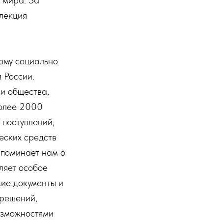
ллекция
ому социально
 России.
ни общества,
более 2000
 поступлений,
еских средств
апоминает нам о
ляет особое
ие документы и
 решений,
озможностями