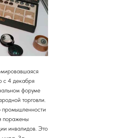
ормировавшаяся
о с 4 декабря
ональном форуме
ародной торговли.
тр промышленности
и поражены
ии инвалидов. Это
о мира. За