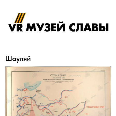
Шауляй