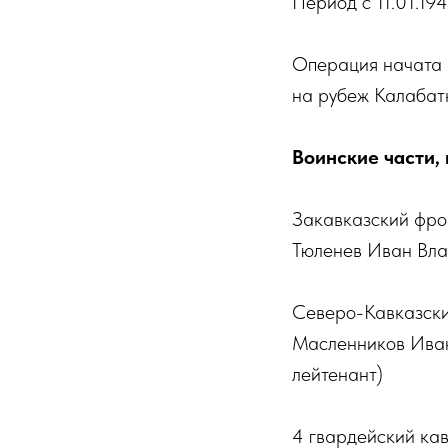
Период с 11.01.194
Операция начата 1
на рубеж Калабатк
Воинские части,
Закавказский фро
Тюленев Иван Вла
Северо-Кавказск
Масленников Иван
лейтенант)
4 гвардейский кав