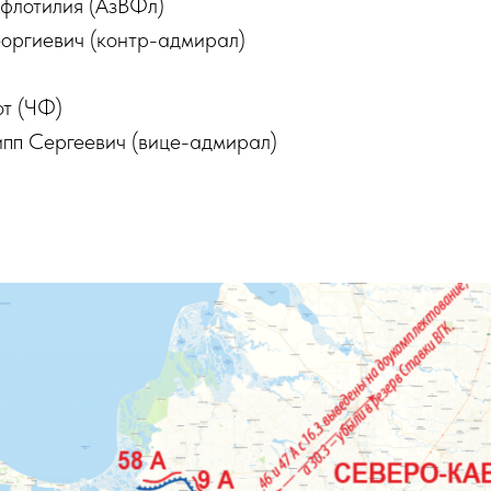
 флотилия (АзВФл)
еоргиевич (контр-адмирал)
т (ЧФ)
пп Сергеевич (вице-адмирал)