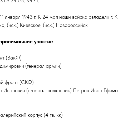
3 по 24.05.1943 г.
1 января 1943 г. К 24 мая наши войска овладели г. 
а, (иск.) Киевское, (иск.) Новороссийск
 принимавшие участие
нт (ЗакФ)
димирович (генерал армии)
ий фронт (СКФ)
 Иванович (генерал-полковник) Петров Иван Ефимов
алерийский корпус (4 гв. кк)